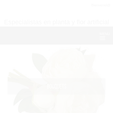
Bienvenid@
Especialistas en planta y flor artificial
MENU
Nave
BOUQUETS