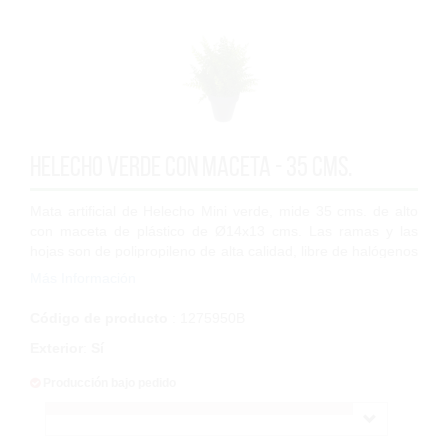
Helecho Verde con maceta - 35 cms.
Mata artificial de Helecho Mini verde, mide 35 cms. de alto
con maceta de plástico de Ø14x13 cms. Las ramas y las
hojas son de polipropileno de alta calidad, libre de halógenos
por lo que las podrás c...
Más Información
Código de producto
: 1275950B
Exterior
:
Sí
Producción bajo pedido