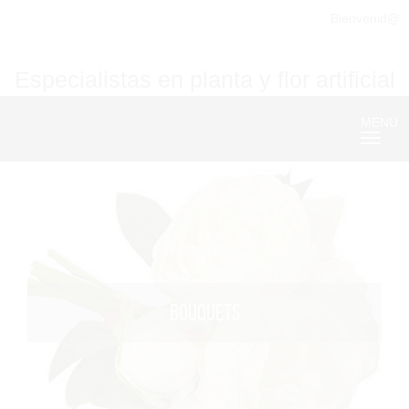
Bienvenid@
Especialistas en planta y flor artificial
MENU
Nave
BOUQUETS