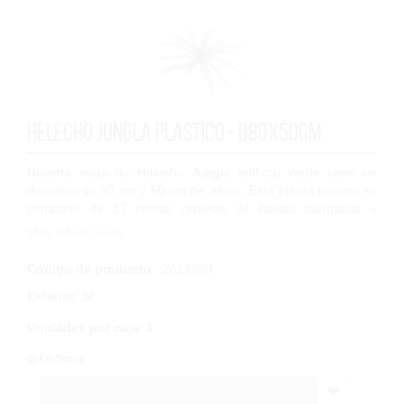
Helecho Jungla Plastico - Ø80x50cm
Nuestra mata de Helecho Jungla artificial verde tiene un
diámetro de 80 cm y 50 cm de altura. Esta planta tropical se
compone de 17 ramas repletas de hojitas alargadas y
estrechas, que le confieren vi...
Más Información
Código de producto
: 2629860
Exterior
:
Sí
Unidades por caja
:
1
En Stock
1