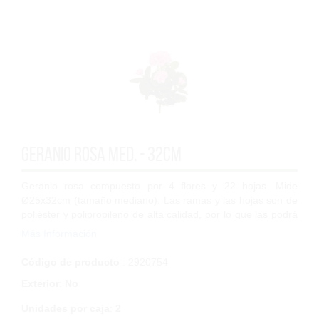
Geranio rosa Med. - 32cm
Geranio rosa compuesto por 4 flores y 22 hojas. Mide
Ø25x32cm (tamaño mediano). Las ramas y las hojas son de
poliéster y polipropileno de alta calidad, por lo que las podrá
colocar en espacios interio...
Más Información
Código de producto
: 2920754
Exterior
:
No
Unidades por caja
:
2