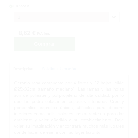
En Stock
2
8,62 €
IVA inc.
Comprar
Descripción
Solicitar Información
Geranio rosa compuesto por 4 flores y 22 hojas. Mide
Ø25x32cm (tamaño mediano). Las ramas y las hojas
son de poliéster y polipropileno de alta calidad, por lo
que las podrá colocar en espacios interiores. Cree y
personalice espacios únicos, utilícelos para decorar
interiores como halls, salones, restaurantes o para dar
ambiente y valor añadido a su establecimiento. Deje
volar su imaginación y encontrará muchos más lugares
donde hacer de ese rincón, su lugar favorito.