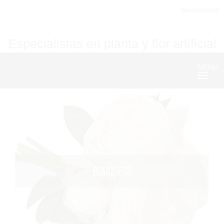
Bienvenid@
Especialistas en planta y flor artificial
MENU
Nave
BOUQUETS