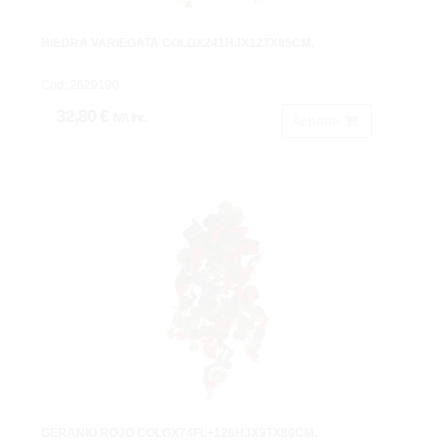
HIEDRA VARIEGATA COLGX241HJX12TX85CM.
Cod: 2629190.
32,80 €
IVA inc.
Acheter
GERANIO ROJO COLGX74FL+126HJX9TX80CM.