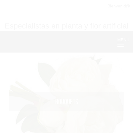
Bienvenid@
Especialistas en planta y flor artificial
MENU
Nave
BOUQUETS