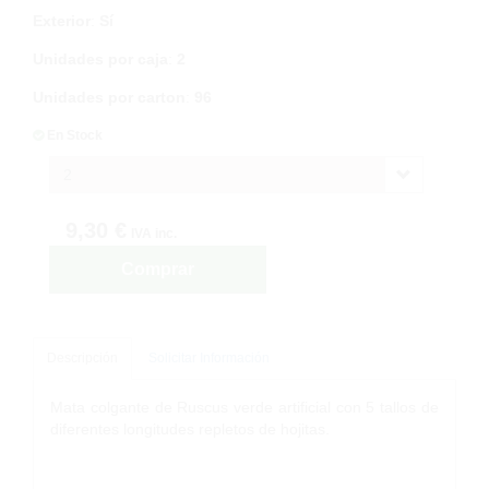
Exterior
:
Sí
Unidades por caja
:
2
Unidades por carton
:
96
En Stock
2
9,30 €
IVA inc.
Comprar
Descripción
Solicitar Información
Mata colgante de Ruscus verde artificial con 5 tallos de
diferentes longitudes repletos de hojitas.