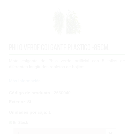
Philo verde colgante plastico -85cm.
Mata colgante de Philo verde artificial con 5 tallos de
diferentes longitudes repletos de hojitas. .
Altura de cuelgue 72cm, + incluye un tallo/bástago de unos
Más Información
13cm, por lo que 72+ 13= 85cm...
Código de producto
: 2630040
Exterior
:
Sí
Unidades por caja
:
1
En Stock
1