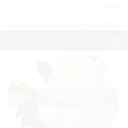
Bienvenid@
Especialistas en planta y flor artificial
MENU
Nave
BOUQUETS