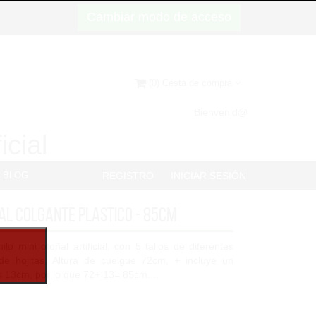
Cambiar modo de acceso
(0) Cesta de compra
Bienvenid@
icial
BLOG
REGISTRO
INICIAR SESIÓN
ñal colgante plastico - 85cm
lo mini otoñal artificial, con 5 tallos de diferentes
 de hojitas. Altura de cuelgue 72cm, + incluye un
s 13cm, por lo que 72+ 13= 85cm....