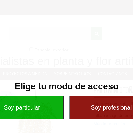
Especial exterior
alistas en planta y flor artif
PROYECTOS A MEDIDA
SOBRE NOSOTROS
CONTÁCTANOS
Elige tu modo de acceso
Philo mini oto
Mata colgante de Phi
longitudes repletos
tallo/bástago de uno
Más Información