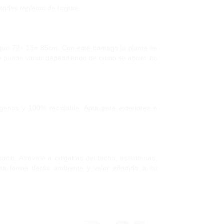
itudes repletos de hojitas.
 que 72+ 13= 85cm. Con este bástago la planta se
te puede variar dependiendo de como se abran los
ógenos y 100% reciclable. Apta para exteriores e
cio. Atrévete a colgarlas del techo, estanterías,
esta forma darás ambiente y valor añadido a su