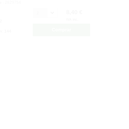
o
: 2629754
8,40 €
2
IVA inc.
2
Comprar
n
:
144