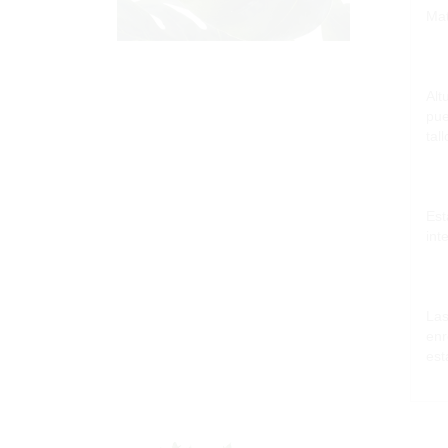
Mat
Alt
pue
tall
Est
int
Las
enr
est