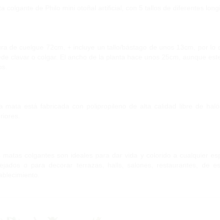
a colgante de Philo mini otoñal artificial, con 5 tallos de diferentes long
ura de cuelgue 72cm, + incluye un tallo/bástago de unos 13cm, por lo
de clavar o colgar. El ancho de la planta hace unos 25cm, aunque es
os.
a mata está fabricada con polipropileno de alta calidad libre de hal
eriores.
 matas colgantes son ideales para dar vida y colorido a cualquier espa
ejados o para decorar terrazas, halls, salones, restaurantes, de 
ablecimiento.