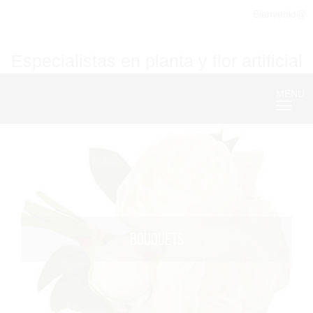
Bienvenid@
Especialistas en planta y flor artificial
MENU
Nave
BOUQUETS