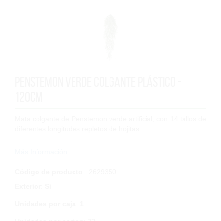
Penstemon verde colgante plástico -
120cm
Mata colgante de Penstemon verde artificial, con 14 tallos de
diferentes longitudes repletos de hojitas.
Altura de cuelgue 112cm + incluye un tallo/bástago de unos
Más Información
8cm, por lo que 112 +...
Código de producto
: 2629350
Exterior
:
Sí
Unidades por caja
:
1
Unidades por carton
:
72