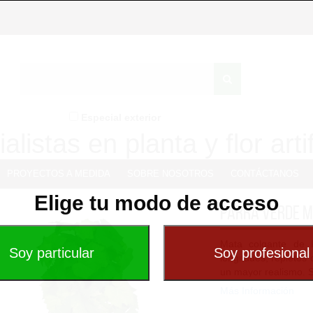
Especial exterior
alistas en planta y flor artif
PROYECTOS A MEDIDA
SOBRE NOSOTROS
CONTÁCTANOS
Elige tu modo de acceso
Parra Verde m
Mata colgante de P
longitudes, repletos
un mayor realismo. S
Más Información