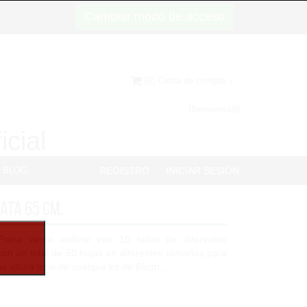
Cambiar modo de acceso
(0) Cesta de compra
Bienvenid@
icial
BLOG
REGISTRO
INICIAR SESIÓN
ata 65 cm.
arra verde artifcial con 10 tallos de diferentes
 con un total de 50 hojas en diferentes tamaños para
u altura total de cuelgue es de 65cm,...