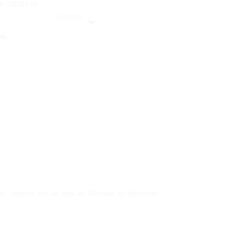
o
: 2630170
ido
es, repletos con un total de 50 hojas en diferentes