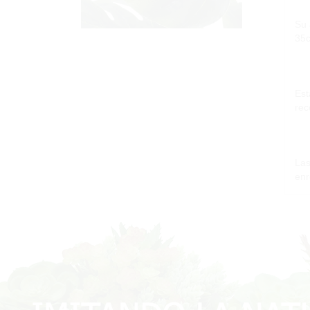
Su 
35c
Est
rec
Las
enr