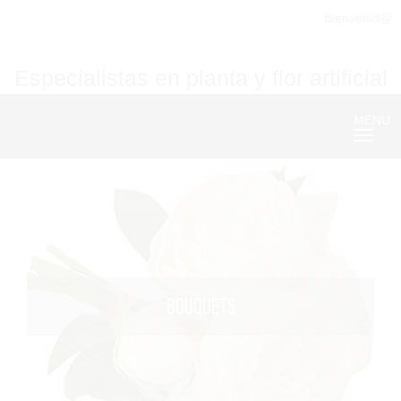
Bienvenid@
Especialistas en planta y flor artificial
MENU
Nave
BOUQUETS