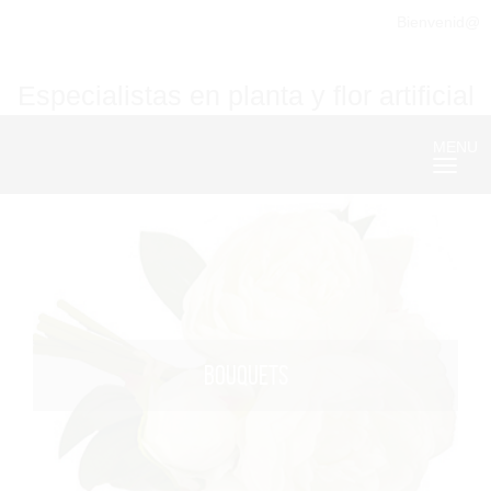
Bienvenid@
Especialistas en planta y flor artificial
MENU
Nave
BOUQUETS