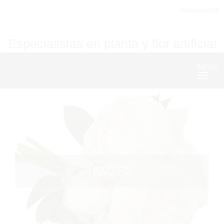
Bienvenid@
Especialistas en planta y flor artificial
MENU
Nave
BOUQUETS