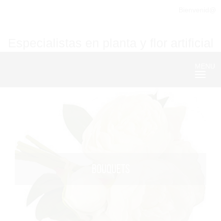
Bienvenid@
Especialistas en planta y flor artificial
MENU
Nave
BOUQUETS