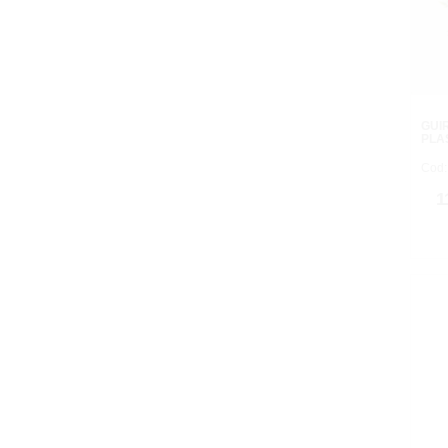
GUI
PLAS
Cod:
1