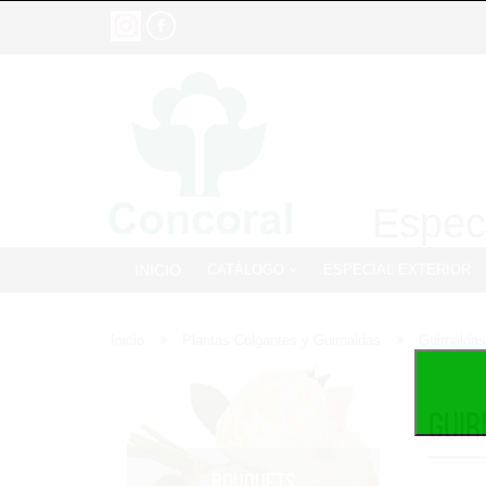
Especi
INICIO
CATÁLOGO
ESPECIAL EXTERIOR
Inicio
Plantas Colgantes y Guirnaldas
Guirnaldas
Guir
BOUQUETS