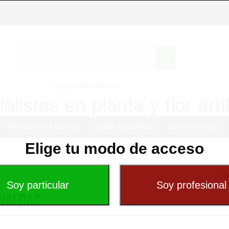
Especial exterior
alistas en planta y flor artif
PROYECTOS A MEDIDA
SOBRE NOSOTROS
CONTÁCTANOS
Elige tu modo de acceso
O
naldas