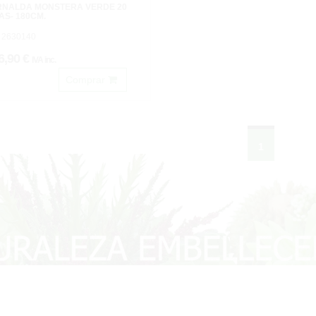
RNALDA MONSTERA VERDE 20
AS- 180CM.
 2630140
6,90 €
IVA inc.
Comprar
1