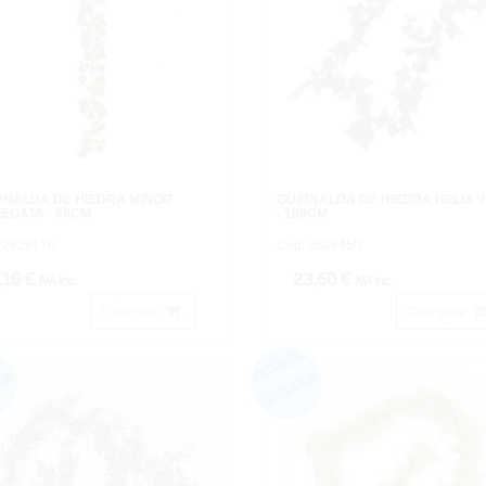
RNALDA DE HIEDRA MINOR
GUIRNALDA DE HIEDRA HELIX 
IEGATA - 60CM
- 180CM
 2629170
Cod: 2629450
,16 €
23,50 €
IVA inc.
IVA inc.
Comprar
Comprar