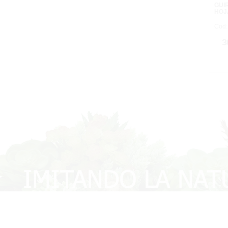
GUI
HOJ
Cod:
3