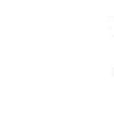
GUI
PLAS
Cod:
5