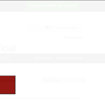
Cambiar modo de acceso
(0) Cesta de compra
Bienvenid@
icial
BLOG
REGISTRO
INICIAR SESIÓN
rdenar por