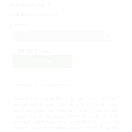
Unidades por caja
:
1
Unidades por carton
:
72
En Stock
1
25,90 €
IVA inc.
Comprar
Descripción
Solicitar Información
Guirnalda artificial de Hiedra Jamaica verde con tonos
blanquecinos tiene un largo de 180cm. Sus 234 hojas
están fabricadas con poliester y polipropileno de alta
calidad libre de halógenos y 100% reciclable con alma
de hierro galvanizado para poder darle la forma que
desees. Crea y personaliza espacios únicos, la puedes