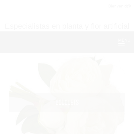
Bienvenid@
Especialistas en planta y flor artificial
MENU
Nave
BOUQUETS