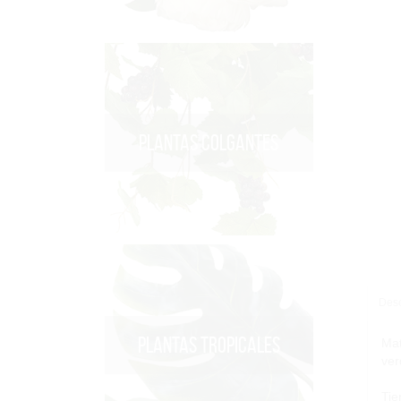
PLANTAS COLGANTES
Desc
PLANTAS TROPICALES
Mat
ver
Tie