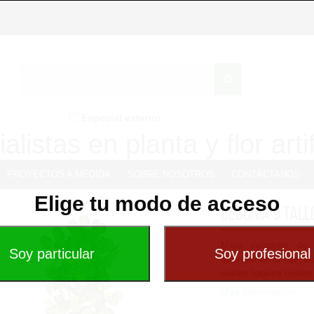
Especial exterior
alistas en planta y flor artif
PROYECTOS A MEDIDA
SOBRE NOSOTROS
CONTÁCTANOS
Elige tu modo de acceso
Begonia 9 tall
Mata colgante de B
abundante follaje di
sutiles toques rojizo
Más Información