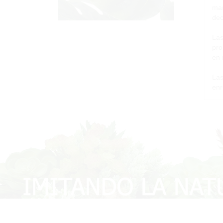
man
dec
Las
pro
en 
Las
enr