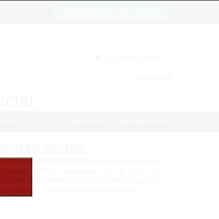
Cambiar modo de acceso
(0) Cesta de compra
Bienvenid@
icial
BLOG
REGISTRO
INICIAR SESIÓN
os- 110cm. COLGANTE
egonia artificial, compuesta por 9 tallos con
stribuido a diferentes alturas, en tonos verdes con
s que aportan contraste y un aspecto muy na...