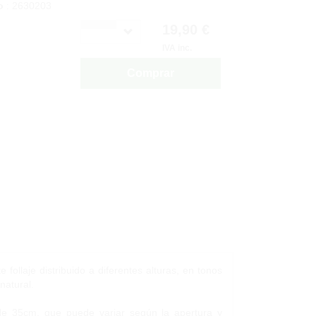
o
: 2630203
19,90 €
IVA inc.
Comprar
follaje distribuido a diferentes alturas, en tonos
natural.
de 35cm, que puede variar según la apertura y