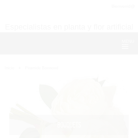
Bienvenid@
Especialistas en planta y flor artificial
MENU
Nave
Inicio
Piramide Boxwood
BOUQUETS