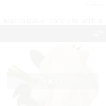
Bienvenid@
Especialistas en planta y flor artificial
MENU
Nave
BOUQUETS