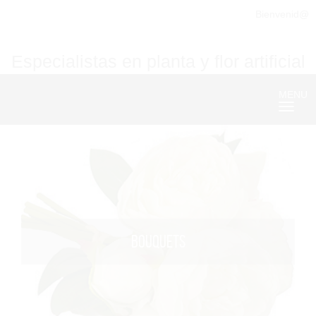
Bienvenid@
Especialistas en planta y flor artificial
MENU
Nave
BOUQUETS