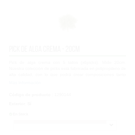
Pick de alga crema - 20cm
Pick de alga crema con 5 tallos (x6picks). Mide 20cm.
Nuestra colección de picks está fabricada en polipropileno de
alta calidad, con lo que podrá crear composiciones tanto
para interior, como para ex...
Más Información
Código de producto
: 1290144
Exterior
:
Sí
En Stock