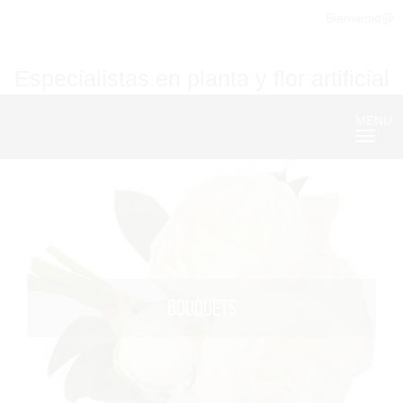
Bienvenid@
Especialistas en planta y flor artificial
MENU
Nave
BOUQUETS