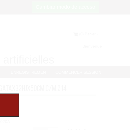
Cambiar modo de acceso
(0) Panier
Bienvenue
artificielles
G
ENREGISTREMENT
COMMENCER SESSION
EGATAx32HJx50cm.C/M.Ø14
0020A