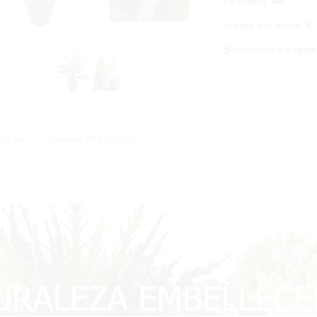
Exterieur
:
No
Unites par boite
:
4
Production sur dem
ription
Demande d'information