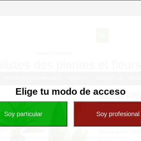
Spécial extérieur
listes des plantes et fleurs 
PROJETS PERSONNALISÉS
ABOUT US
CONTACT US
BLO
Elige tu modo de acceso
DRACENA VARI
...
Plus d'information
Code produit
: 263