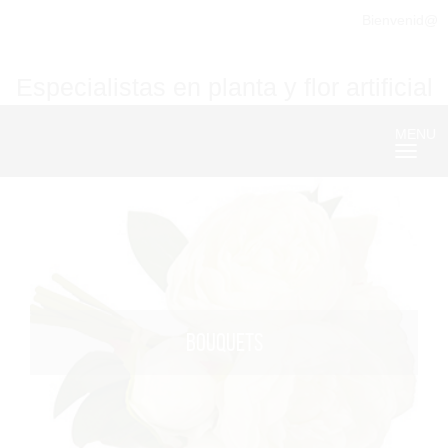
Bienvenid@
Especialistas en planta y flor artificial
MENU
Nave
BOUQUETS