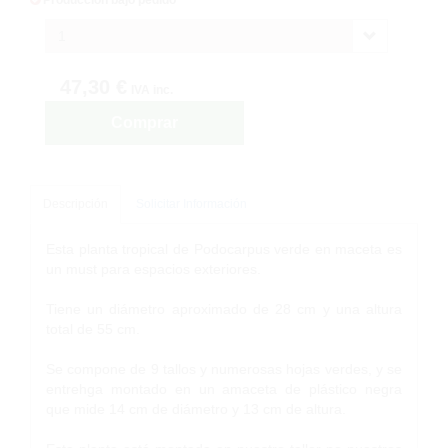
1
47,30 €
IVA inc.
Comprar
Descripción
Solicitar Información
Esta planta tropical de Podocarpus verde en maceta es
un must para espacios exteriores.
Tiene un diámetro aproximado de 28 cm y una altura
total de 55 cm.
Se compone de 9 tallos y numerosas hojas verdes, y se
entrehga montado en un amaceta de plástico negra
que mide 14 cm de diámetro y 13 cm de altura.