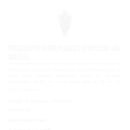
Podocarpus Verde Plastico Ø28x55cm Con
Maceta
Esta planta tropical de Podocarpus verde en maceta es un
must para espacios exteriores. Tiene un diámetro
aproximado de 28 cm y una altura total de 55 cm. Se
compone de 9 tallos y numerosas hojas ve...
Más Información
Código de producto
: 2880300B
Exterior
:
Sí
Unidades por caja
:
1
Producción bajo pedido