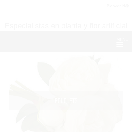
Bienvenid@
Especialistas en planta y flor artificial
MENU
Nave
BOUQUETS