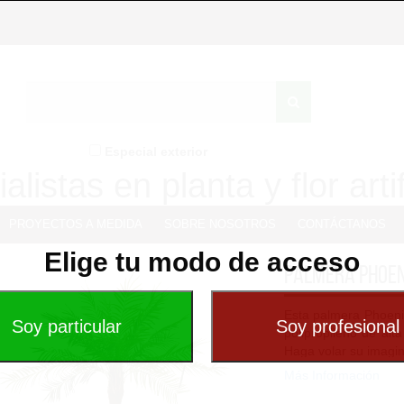
Especial exterior
alistas en planta y flor artif
PROYECTOS A MEDIDA
SOBRE NOSOTROS
CONTÁCTANOS
Elige tu modo de acceso
Palmera phoen
Esta palmera Phoenix
polipropileno de alt
Haga volar su imagin
Más Información