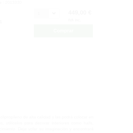
o
: 2013330
449,00 €
1
IVA inc.
1
Comprar
olipropileno de alta calidad y las podrá colocar en
, utilícelos para decorar interiores como halls,
cimiento. Deje volar su imaginación y encontrará