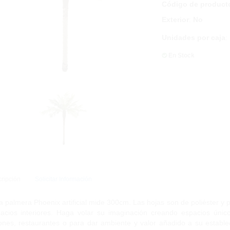
Código de product
Exterior
:
No
Unidades por caja
:
En Stock
ripción
Solicitar Información
a palmera Phoenix artificial mide 300cm. Las hojas son de poliéster y p
acios interiores. Haga volar su imaginación creando espacios únicos
ones, restaurantes o para dar ambiente y valor añadido a su estable