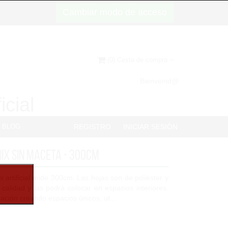
Cambiar modo de acceso
(0) Cesta de compra
Bienvenid@
icial
BLOG
REGISTRO
INICIAR SESIÓN
ix sin maceta - 300cm
 artificial mide 300cm. Las hojas son de poliéster y
a calidad y las podrá colocar en espacios interiores.
ación creando espacios únicos, ut...