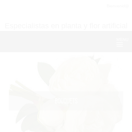
Bienvenid@
Especialistas en planta y flor artificial
MENU
Nave
BOUQUETS