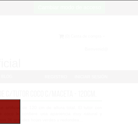
Cambiar modo de acceso
(0) Cesta de compra
Bienvenid@
icial
BLOG
REGISTRO
INICIAR SESIÓN
e C/Tutor Coco C/Maceta - 120cm.
e artificial de 120 cm de altura total. El tutor con
e coco le confiere una apariencia muy natural y
e sus 36 grandes hojas verdes y redondea...