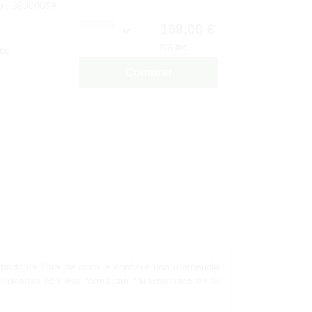
o
: 3600005A
168,00 €
IVA inc.
ido
Comprar
cabado de fibra de coco le confiere una apariencia
ondeadas con esa forma tan característica de la