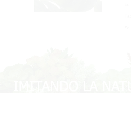
Es 
Fab
Se 