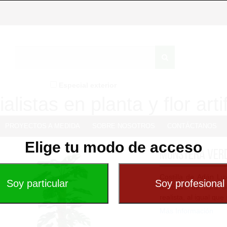
Especial exterior
alistas en planta y flor artif
PROYECTOS A MEDIDA
SOBRE NOSOTROS
CONTÁCTANOS
Elige tu modo de acceso
Monstera Verd
Costilla de Adán Lux
acabado de fibra d
realista, al igual qu
Más Información