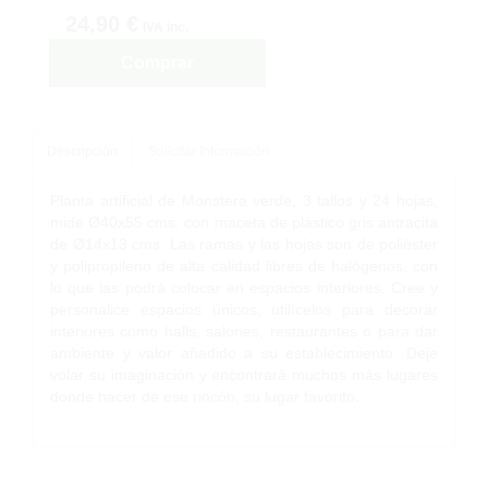
24,90 €
IVA inc.
Comprar
Descripción
Solicitar Información
Planta artificial de Monstera verde, 3 tallos y 24 hojas,
mide Ø40x55 cms. con maceta de plástico gris antracita
de Ø14x13 cms. Las ramas y las hojas son de poliéster
y polipropileno de alta calidad libres de halógenos, con
lo que las podrá colocar en espacios interiores. Cree y
personalice espacios únicos, utilícelos para decorar
interiores como halls, salones, restaurantes o para dar
ambiente y valor añadido a su establecimiento. Deje
volar su imaginación y encontrará muchos más lugares
donde hacer de ese rincón, su lugar favorito.