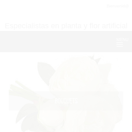
Bienvenid@
Especialistas en planta y flor artificial
MENU
Nave
BOUQUETS