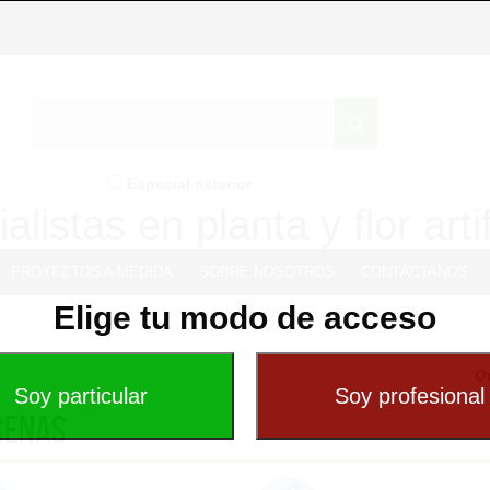
Especial exterior
alistas en planta y flor artif
PROYECTOS A MEDIDA
SOBRE NOSOTROS
CONTÁCTANOS
Elige tu modo de acceso
O
cenas