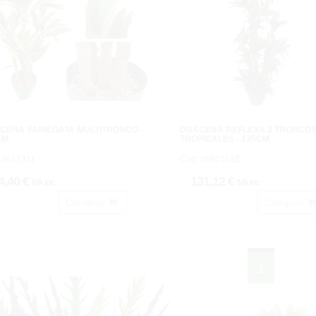
CENA VARIEGATA MULTITRONCO -
DRACENA REFLEXA 3 TRONCO
CM.
TROPICALES - 135CM
 3617311
Cod: 3597313Z
4,40 €
131,12 €
IVA inc.
IVA inc.
Comprar
Comprar
1