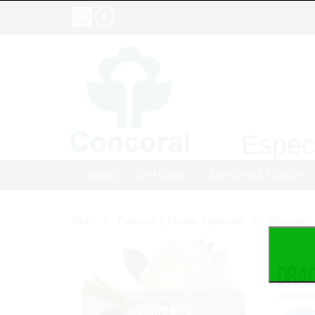
Especi
INICIO
CATÁLOGO
ESPECIAL EXTERIOR
Inicio
Palmeras y Plantas Tropicales
Dracenas
Dra
BOUQUETS