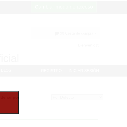
Cambiar modo de acceso
(0) Cesta de compra
Bienvenid@
icial
BLOG
REGISTRO
INICIAR SESIÓN
rdenar por