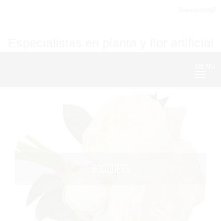
Bienvenid@
Especialistas en planta y flor artificial
MENU
Nave
BOUQUETS