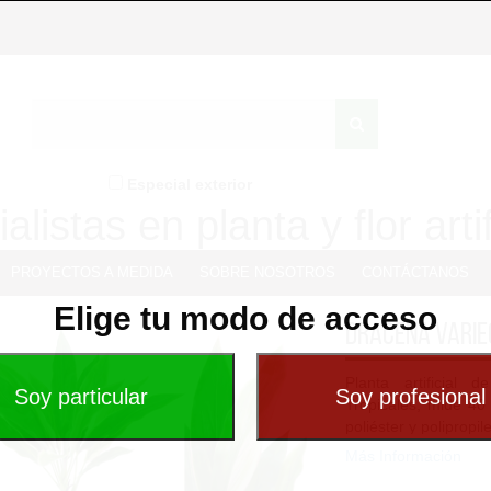
Especial exterior
alistas en planta y flor artif
PROYECTOS A MEDIDA
SOBRE NOSOTROS
CONTÁCTANOS
Elige tu modo de acceso
Dracena Varie
Planta artificial 
Tropicales, mide 40
poliéster y polipropil
Más Información