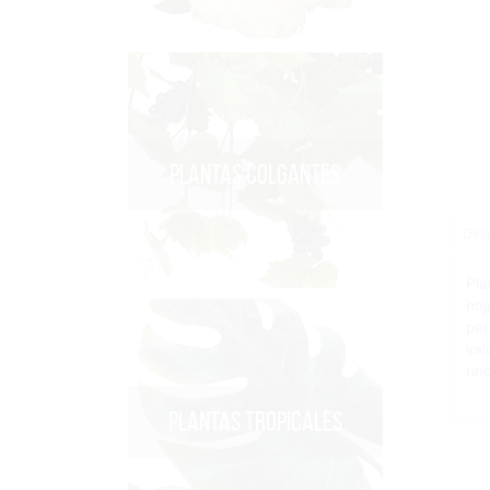
PLANTAS COLGANTES
Desc
Pla
hoj
per
val
rin
PLANTAS TROPICALES