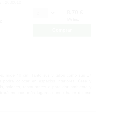
o
: 2630010
8,70 €
2
IVA inc.
2
Comprar
ales, mide 40 cm. Tanto sus 3 tallos como sus 17
as podrá colocar en espacios interiores. Cree y
lls, salones, restaurantes o para dar ambiente y
ontrará muchos más lugares donde hacer de ese