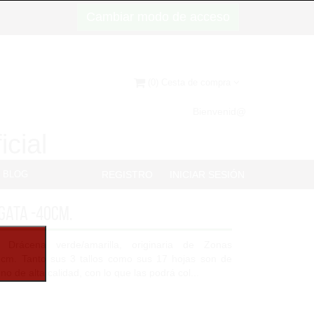
Cambiar modo de acceso
(0) Cesta de compra
Bienvenid@
icial
BLOG
REGISTRO
INICIAR SESIÓN
gata -40cm.
de Drácena verde/amarilla, originaria de Zonas
 cm. Tanto sus 3 tallos como sus 17 hojas son de
eno de alta calidad, con lo que las podrá col...