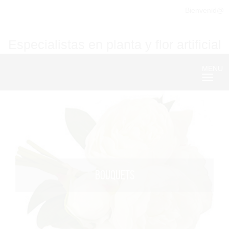
Bienvenid@
Especialistas en planta y flor artificial
MENU
Nave
BOUQUETS