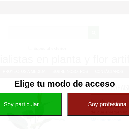
Especial exterior
alistas en planta y flor artif
PROYECTOS A MEDIDA
SOBRE NOSOTROS
CONTÁCTANOS
Elige tu modo de acceso
Ave del parais
Esta planta artificia
se compone de 1 flo
del que emergen un to
Más Información