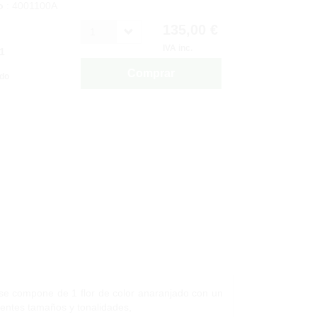
o
: 4001100A
135,00 €
1
IVA inc.
1
Comprar
ido
., se compone de 1 flor de color anaranjado con un
rentes tamaños y tonalidades,