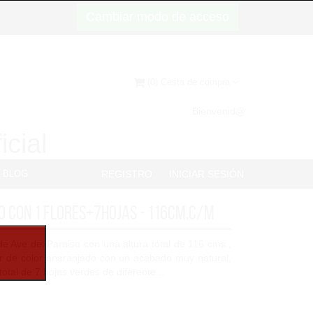
Cambiar modo de acceso
(0) Cesta de compra
Bienvenid@
icial
BLOG
REGISTRO
INICIAR SESIÓN
o con 1 flores+7hojas - 116cm.C/M
l de Ave del Paraiso con una altura total de 116 cms.,
r de color anaranjado con un acabado muy natural,
tal de 7 hojas verdes de diferente...