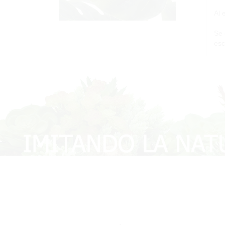
Al 
Se 
esc