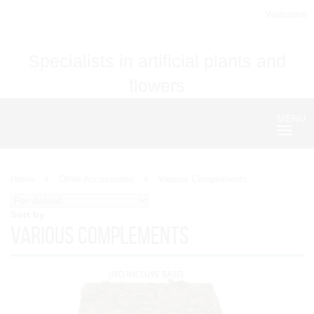
Welcome
Specialists in artificial plants and
flowers
MENU
Nave
Home
Other Accessories
Various Complements
Sort by
Various Complements