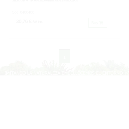
SILICONA TRANS/200MM.XØ11MM.-1KG
Cod: 0400400
30,76 €
IVA inc.
Buy
1