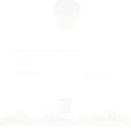
M.TERRACOTA MUSGO/POREX Ø7X7CM.
Cod: 0885001.
1,50 €
IVA inc.
Acheter
1