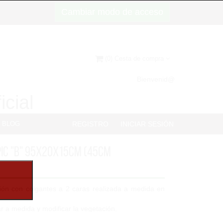
Cambiar modo de acceso
(0) Cesta de compra
Bienvenid@
icial
BLOG
REGISTRO
INICIAR SESIÓN
pic "B" 95x20x15cm (45cm
ión con colgantes a 2 caras realizada a medida en
ar a medida y modificar la vegetación.
ón clavada en porex a medida...