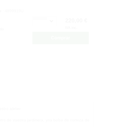
o
: 4899919U
220,00 €
IVA inc.
ido
Comprar
tro atelier.
tro de vuestra jardinera, yna bolsa de corteza de