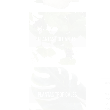
PLANTAS COLGANTES
Desc
PLANTAS TROPICALES
Maq
Pos
Se 
pin