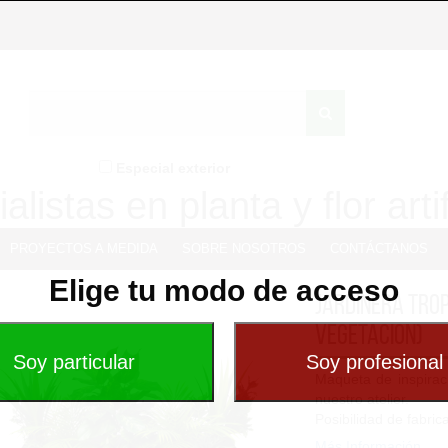
Especial exterior
alistas en planta y flor artif
PROYECTOS A MEDIDA
SOBRE NOSOTROS
CONTÁCTANOS
Elige tu modo de acceso
JardINERA Tro
vegetacion)
Maqueta de inspirac
nuestro atelier.
Posibilidad de fabric
Se sirve la vegetaci
Más Información