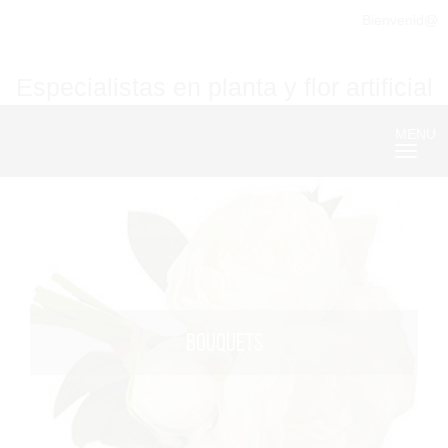
Bienvenid@
Especialistas en planta y flor artificial
MENU
Nave
BOUQUETS