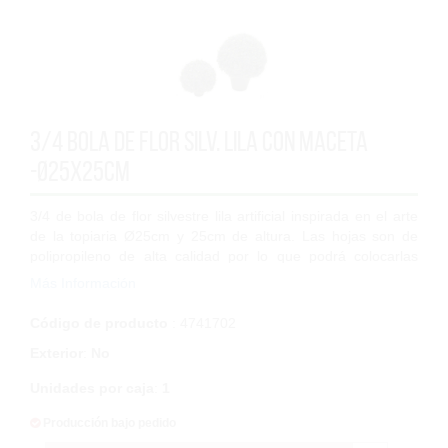
3/4 Bola de Flor Silv. Lila con maceta
-Ø25x25cm
3/4 de bola de flor silvestre lila artificial inspirada en el arte
de la topiaria Ø25cm y 25cm de altura. Las hojas son de
polipropileno de alta calidad por lo que podrá colocarlas
tanto en interior c...
Más Información
Código de producto
: 4741702
Exterior
:
No
Unidades por caja
:
1
Producción bajo pedido