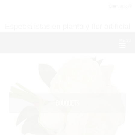
Bienvenid@
Especialistas en planta y flor artificial
MENU
Nave
BOUQUETS