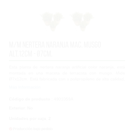
M/M Nertera naranja Mac. musgo
Alt.12cm - Ø7cm.
Esta planta de nertera naranja artificial color naranja, está
montada en una maceta de terracota con musgo. Mide
Ø7x12cm. Está fabricada con y polipropileno de alta calidad,
con lo que tendrá una larg...
Más Información
Código de producto
: 4901059A
Exterior
:
No
Unidades por caja
:
2
Producción bajo pedido