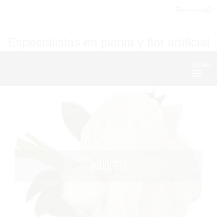
Bienvenid@
Especialistas en planta y flor artificial
MENU
Nave
BOUQUETS