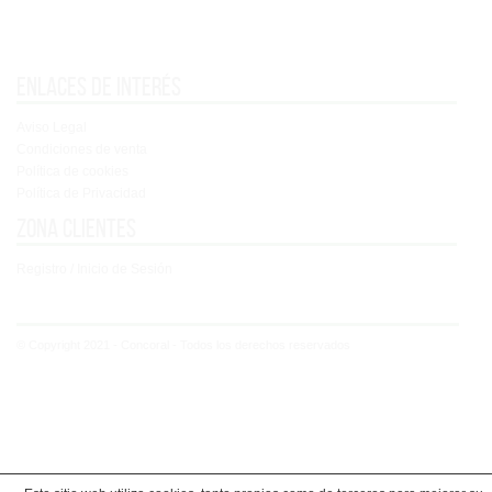
Enlaces de interés
Aviso Legal
Condiciones de venta
Política de cookies
Política de Privacidad
Zona clientes
Registro / Inicio de Sesión
© Copyright 2021 - Concoral - Todos los derechos reservados