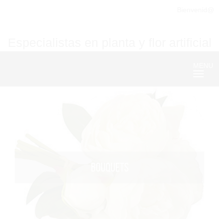
Bienvenid@
Especialistas en planta y flor artificial
MENU
Nave
BOUQUETS