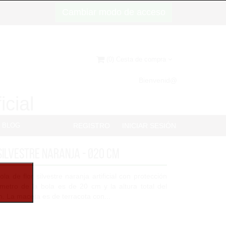
Cambiar modo de acceso
(0) Cesta de compra
Bienvenid@
icial
BLOG
REGISTRO
INICIAR SESIÓN
silvestre naranja - Ø20 cm
a de flor silvestre naranja artificial con protección
ámetro de la bola es de 20 cm y la altura total del
. La maceta es de terracota con...