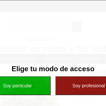
Especial exterior
alistas en planta y flor artif
PROYECTOS A MEDIDA
SOBRE NOSOTROS
CONTÁCTANOS
Elige tu modo de acceso
1/2 Bola flor 
Maceta con media bol
especial U.V.. El di
producto es de 20 cm
Más Información