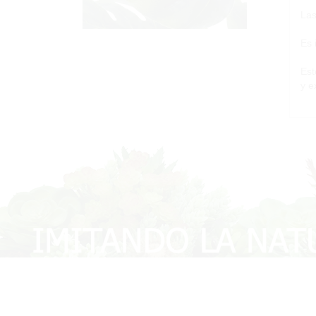
Las
Es 
Est
y e