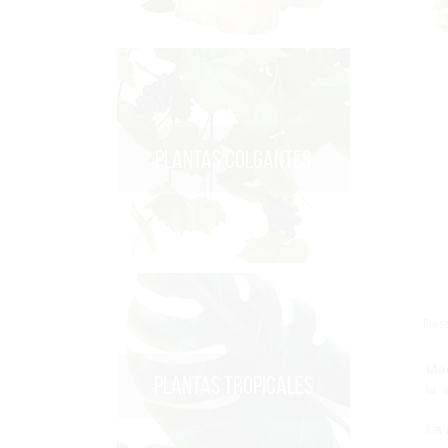
PLANTAS COLGANTES
Desc
Mac
PLANTAS TROPICALES
la 
La 