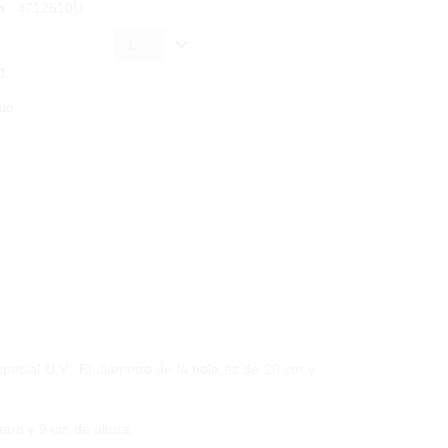
o
: 4712510U
1
1
ido
especial U.V.. El diámetro de la bola es de 20 cm y
tro y 9 cm de altura.