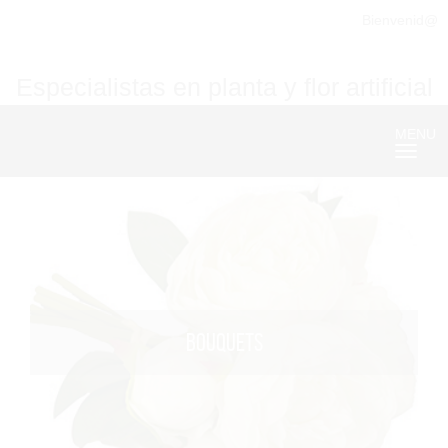
Bienvenid@
Especialistas en planta y flor artificial
MENU
Nave
BOUQUETS