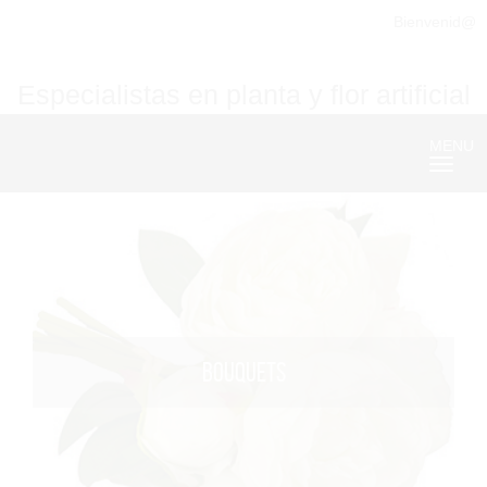
Bienvenid@
Especialistas en planta y flor artificial
MENU
Nave
BOUQUETS