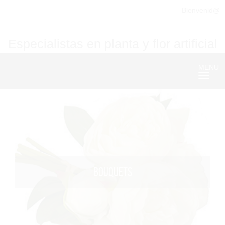
Bienvenid@
Especialistas en planta y flor artificial
MENU
Nave
BOUQUETS