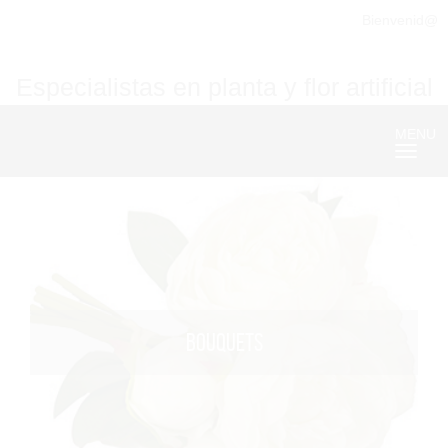
Bienvenid@
Especialistas en planta y flor artificial
MENU
Nave
BOUQUETS