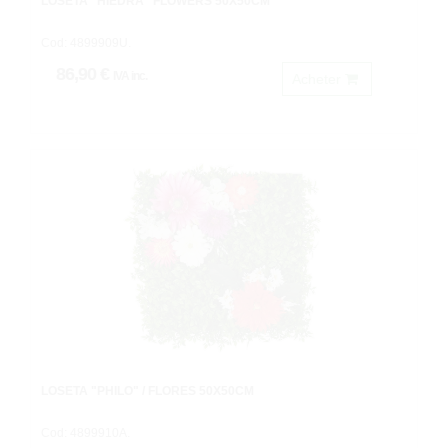
LOSETA "HIEDRA" FLOWERS 50X50CM
Cod: 4899909U.
86,90 €
IVA inc.
Acheter
LOSETA "PHILO" / FLORES 50X50CM
Cod: 4899910A.