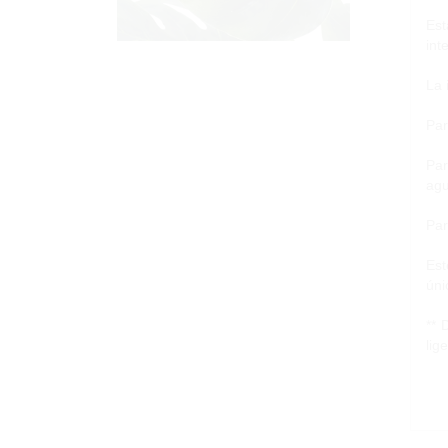
Est
int
La 
Par
Par
agu
Par
Est
úni
** 
lig