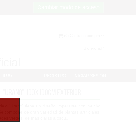
Cambiar modo de acceso
(0) Cesta de compra
Bienvenid@
icial
BLOG
REGISTRO
INICIAR SESIÓN
l "Urano" 100x100cm Exterior
modelo 'Urano' tiene un diseño imperante con mucho
Se compone de gran variedad de plantas artificiales,
ades verdes, de más claras a oscu...