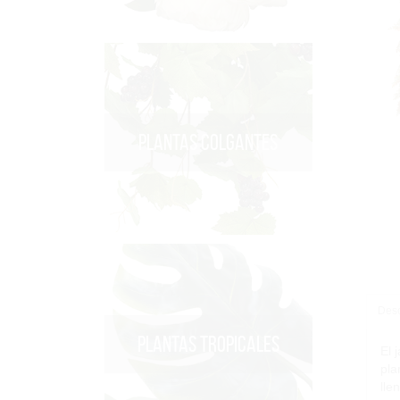
PLANTAS COLGANTES
Desc
PLANTAS TROPICALES
El 
pla
lle