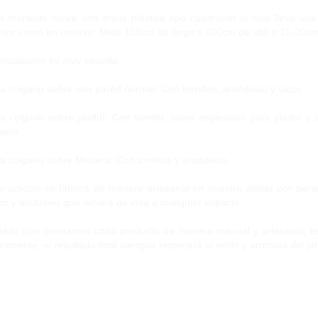
á montado sobre una malla plástica tipo cuadranet la cual lleva una
erior como en exterior. Mide 100cm de largo x 100cm de alto x 15-20c
instalación es muy sencilla.
a colgarlo sobre una pared normal: Con tornillos, arandelas y tacos.
a colgarlo sobre pladur: Con tornillo, tacos especiales para pladur y 
jero.
a colgarlo sobre Madera: Con tornillos y arandelas.
e artículo se fabrica de manera artesanal en nuestro atelier por per
co y exclusivo que llenará de vida a cualquier espacio.
Dado que montamos cada producto de manera manual y artesanal, es 
eramente, el resultado final siempre respetará el estilo y armonía del jar