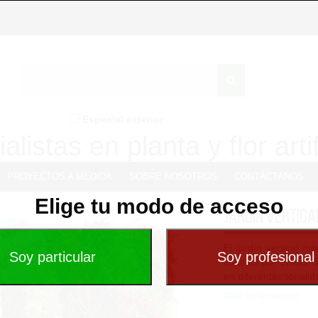
Especial exterior
alistas en planta y flor artif
PROYECTOS A MEDIDA
SOBRE NOSOTROS
CONTÁCTANOS
Elige tu modo de acceso
Jardín Vertica
El jardín vertical 
colorido por zonas. 
en diferentes tonalid
Más Información