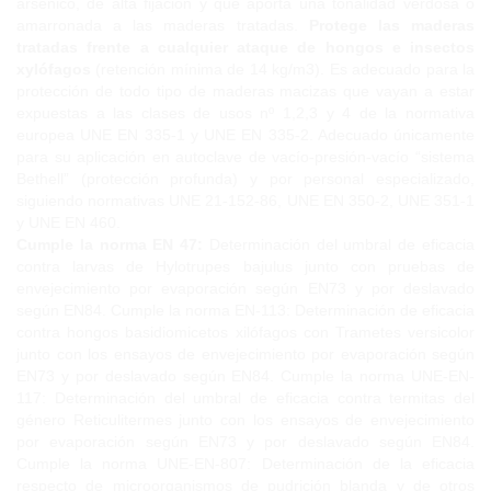
arsénico, de alta fijación y que aporta una tonalidad verdosa o
amarronada a las maderas tratadas.
Protege las maderas
tratadas frente a cualquier ataque de hongos e insectos
xylófagos
(retención mínima de 14 kg/m3). Es adecuado para la
protección de todo tipo de maderas macizas que vayan a estar
expuestas a las clases de usos nº 1,2,3 y 4 de la normativa
europea UNE EN 335-1 y UNE EN 335-2. Adecuado únicamente
para su aplicación en autoclave de vacío-presión-vacío “sistema
Bethell” (protección profunda) y por personal especializado,
siguiendo normativas UNE 21-152-86, UNE EN 350-2, UNE 351-1
y UNE EN 460.
Cumple la norma EN 47:
Determinación del umbral de eficacia
contra larvas de Hylotrupes bajulus junto con pruebas de
envejecimiento por evaporación según EN73 y por deslavado
según EN84. Cumple la norma EN-113: Determinación de eficacia
contra hongos basidiomicetos xilófagos con Trametes versicolor
junto con los ensayos de envejecimiento por evaporación según
EN73 y por deslavado según EN84. Cumple la norma UNE-EN-
117: Determinación del umbral de eficacia contra termitas del
género Reticulitermes junto con los ensayos de envejecimiento
por evaporación según EN73 y por deslavado según EN84.
Cumple la norma UNE-EN-807: Determinación de la eficacia
respecto de microorganismos de pudrición blanda y de otros