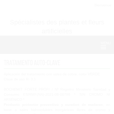
Bienvenue
Spécialistes des plantes et fleurs
artificielles
MENU
Nave
Tratamiento Auto-Clave
Aplicación del tratamiento con sales de cobre, color VERDE.
Clase de uso R- 3.1
BOCHEMIT FORTE PROFI / Nº Registro Ministerio Sanidad y
Consumo ES/RMF(NA)-2021-08-00788 * SIN CROMO NI
ARSÉNICO *
Producto protector preventivo y curativo de maderas
, en
base a sales hidrosolubles inorgánicas libres de cromo y