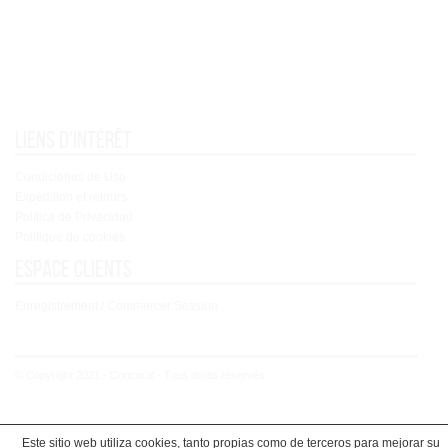
Liens d'intérêt
Condiciones de Uso
Expédition et retours
Política de Privacidad
Politique de cookies
Espace clients
Enregistrement / Commercer Session
© Copyright 2021 - Concoral - Tous droits réservés.
Este sitio web utiliza cookies, tanto propias como de terceros para mejorar su