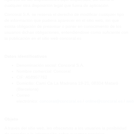
cualquier otra disposición legal que fuera de aplicación.
Concoral S.A. se reserva el derecho de modificar cualquier tipo
de información que pudiera aparecer en el sitio web, sin que
exista obligación de preavisar o poner en conocimiento de los
usuarios dichas obligaciones, entendiéndose como suficiente con
la publicación en el sitio web concoral.es
Datos identificativos
Denominación social: Concoral S.A.
Nombre comercial: Concoral
CIF: A58957762
Domicilio: Camí Ca La Madrona 19-21, 08304 Mataró
(Barcelona)
Correo
electrónico:
concoral@concoral.es
/
online@concoral.es
/
web
Objeto
A través del sitio web, les ofrecemos a los usuarios la posibilidad