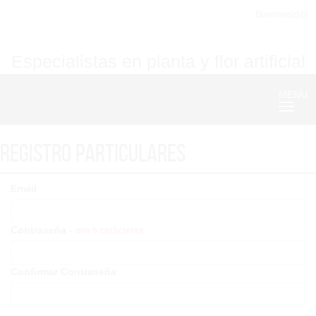
Bienvenid@
Especialistas en planta y flor artificial
MENU
Nave
Registro particulares
Email
Contraseña -
min 6 carácteres
Confirmar Contraseña